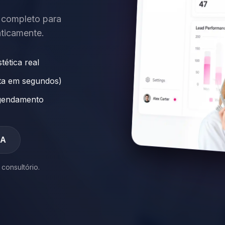
 completo para
aticamente.
ética real
ta em segundos)
gendamento
IA
onsultório.