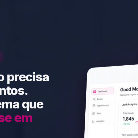
o precisa
ntos.
tema que
sse em